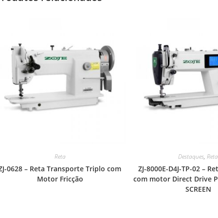
Reta
Destaques
,
Ret
ZJ-0628 – Reta Transporte Triplo com
ZJ-8000E-D4J-TP-02 – Re
Motor Fricção
com motor Direct Drive
SCREEN