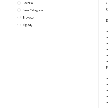
Sacaria
*
S
Sem Categoria
Travete
D
Zig Zag
F