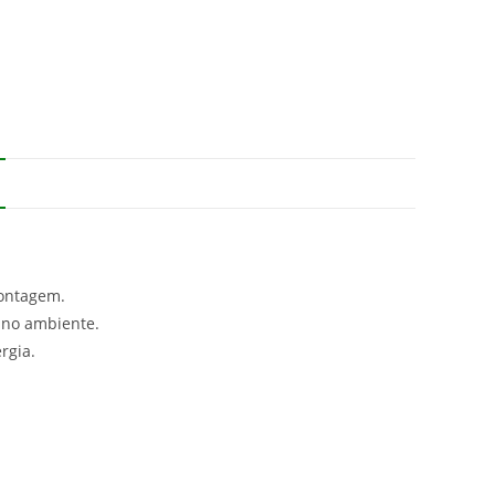
montagem.
 no ambiente.
rgia.