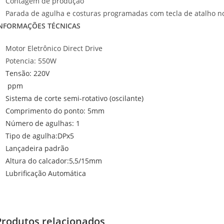
Contagem de produção
Parada de agulha e costuras programadas com tecla de atalho n
NFORMAÇÕES TÉCNICAS
Motor Eletrônico Direct Drive
Potencia:
550
W
Tensão: 220V
ppm
Sistema de corte semi-rotativo (oscilante)
Comprimento do ponto: 5mm
Número de agulhas: 1
Tipo de agulha:DPx5
Lançadeira padrão
Altura do calcador:5,5/15mm
Lubrificação Automática
Produtos relacionados