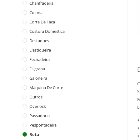
Chanfradeira
Coluna
Corte De Faca
Costura Doméstica
Destaques
Elastiqueira
Fechadeira
Filigrana
Galoneira
C
Máquina De Corte
S
Outros
M
Overlock
L
Passadoria
*
Pespontadeira
*
Reta
*