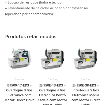
– Sucção de resíduos (linha e tecido)
– Levantamento do calcador acionado por fotosensor
(operando por ar comprimido);
Produtos relacionados
Overlock
Overlock
Overlock
B9500-17-ED3 –
ZJ-950E-13-ED3 –
ZJ-950E-38-ED3 –
Overloque 3 fios
Overloque 4 fios
Interloque 5 fios
Eletrônica com
Eletrônica Ponto
Eletrônica Média
Motor Direct Drive
Cadeia com Motor
com Motor Direct
Direct Drive
Drive