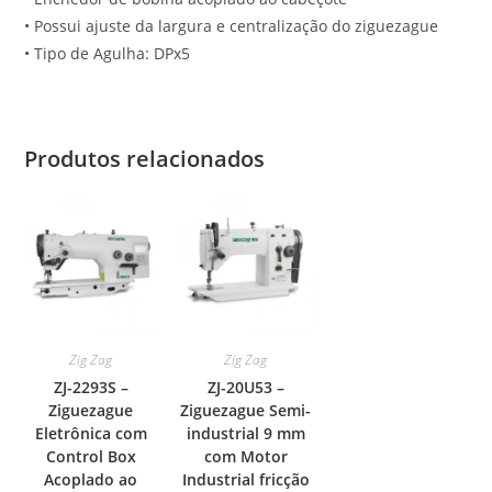
• Possui ajuste da largura e centralização do ziguezague
• Tipo de Agulha: DPx5
Produtos relacionados
Zig Zag
Zig Zag
ZJ-2293S –
ZJ-20U53 –
Ziguezague
Ziguezague Semi-
Eletrônica com
industrial 9 mm
Control Box
com Motor
Acoplado ao
Industrial fricção