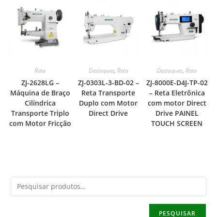
Reta
Destaques
,
Reta
Destaques
,
Reta
ZJ-2628LG –
ZJ-0303L-3-BD-02 –
ZJ-8000E-D4J-TP-02
Máquina de Braço
Reta Transporte
– Reta Eletrônica
Cilíndrica
Duplo com Motor
com motor Direct
Transporte Triplo
Direct Drive
Drive PAINEL
com Motor Fricção
TOUCH SCREEN
PESQUISAR